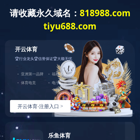
欢迎来到
华体会体育hth首页
的官方网站！
NEWS
新闻中心
Copyright © 2018 华体会体育hth首页 All rights Reserved 版权所有 未经许可